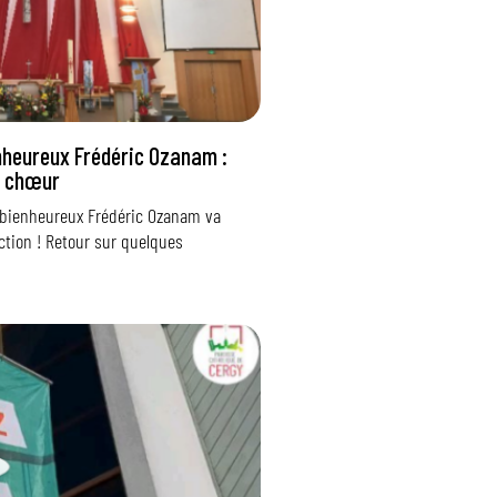
enheureux Frédéric Ozanam :
u chœur
u bienheureux Frédéric Ozanam va
ction ! Retour sur quelques