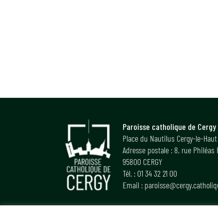
Paroisse catholique de Cergy
Place du Nautilus Cergy-le-Haut
Adresse postale : 8, rue Philéas
95800 CERGY
Tél. : 01 34 32 21 00
Email : paroisse@cergy.catholiq