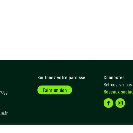
Soutenez votre paroisse
Connectés
Retrouvez-nous 
Faire un don
 Fogg
Réseaux socia
ue.fr