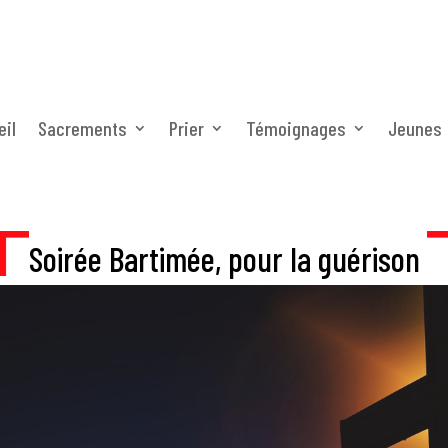
eil
eil
Sacrements
Sacrements
Prier
Prier
Témoignages
Témoignages
Jeunes
Jeunes
Soirée Bartimée, pour la guérison