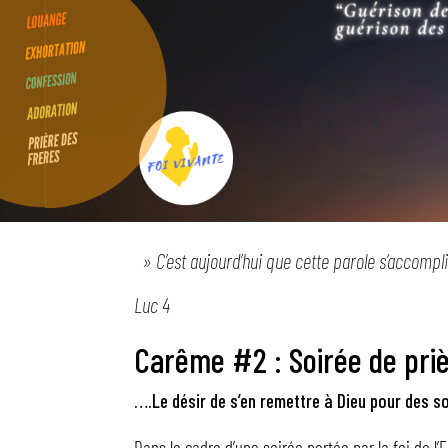
» C’est aujourd’hui que cette parole s’accompl
Luc 4
Carême #2 : Soirée de priè
….Le désir de s’en remettre à Dieu pour des s
Dans le cadre d’une soirée portée par la foi de l