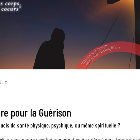
it. «
re pour la Guérison
oucis de santé physique, psychique, ou même spirituelle ?
’Eglise, vous pourrez confier une intention de prière à deux frères ou s