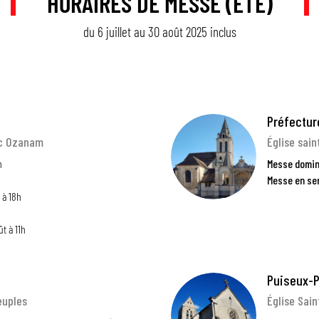
HORAIRES DE MESSE (ÉTÉ)
du 6 juillet au 30 août 2025 inclus
Préfecture
ic Ozanam
Église sai
h
Messe domin
Messe en se
 à 18h
ût à 11h
Puiseux-
euples
Église Sain