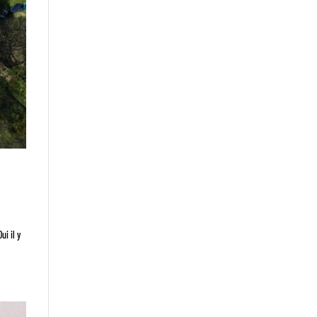
i il y