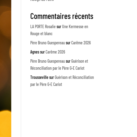
Commentaires récents
LA PORTE Rosalie
sur
Une Kermesse en
Rouge et blanc
Père Bruno Guespereau
sur
Carême 2026
Agnes
sur
Carême 2026
Père Bruno Guespereau
sur
Guérison et
Réconciliation par le Père G-E Cariot
Trousseville
sur
Guérison et Réconciliation
par le Père G-E Cariot