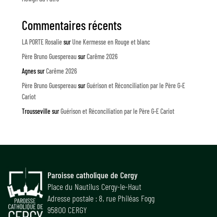
Commentaires récents
LA PORTE Rosalie
sur
Une Kermesse en Rouge et blanc
Père Bruno Guespereau
sur
Carême 2026
Agnes
sur
Carême 2026
Père Bruno Guespereau
sur
Guérison et Réconciliation par le Père G-E
Cariot
Trousseville
sur
Guérison et Réconciliation par le Père G-E Cariot
Paroisse catholique de Cergy
Place du Nautilus Cergy-le-Haut
Adresse postale : 8, rue Philéas Fogg
95800 CERGY