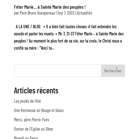
Fêter Marie… à Sainte Marie des peuples !
par
Père Bruno Guespereau
|
Sep 7, 2022
|
Actualités
A LA UNE / BLOG « Il a bien fait toutes choses :il fait entendre les
sourds et parler les muets. » Mc 7, 31-37 Fêter Marie… à Sainte Marie des
peuples ! Au moment le plus fort de sa vie, sur la croix, le Christ nous a
confié sa mère : “Voici ta...
Rechercher
Articles récents
Les jeudis de l’été
Une Kermesse en Rouge et blanc
Merci, père Pierre-Yves
Denier de l’Eglise ou Dîme
Mowgli au Patro